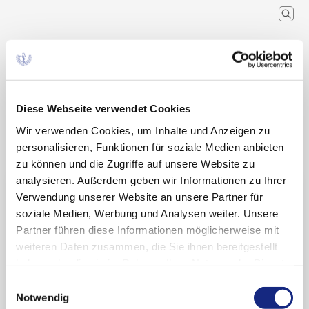
Arzneimittelkommission der
deutschen Ärzteschaft
Wissenschaftlicher Fachausschuss der
Bundesärztekammer
Diese Webseite verwendet Cookies
Wir verwenden Cookies, um Inhalte und Anzeigen zu
Arzneimitteltherapie
Arzneiverordnung in der Praxis
Recherche
Home
Schlagwort
personalisieren, Funktionen für soziale Medien anbieten
zu können und die Zugriffe auf unsere Website zu
analysieren. Außerdem geben wir Informationen zu Ihrer
Suchergebnisse zu: „Emla®“
Verwendung unserer Website an unsere Partner für
soziale Medien, Werbung und Analysen weiter. Unsere
Partner führen diese Informationen möglicherweise mit
weiteren Daten zusammen, die Sie ihnen bereitgestellt
„Aus Fehlern lernen“: Methämoglobinämie nach
haben oder die sie im Rahmen Ihrer Nutzung der Dienste
Überdosierung von Emla®-Creme bei einem
gesammelt haben. Sie geben Einwilligung zu unseren
Einwilligungsauswahl
Säugling
Cookies, wenn Sie unsere Webseite weiterhin
Notwendig