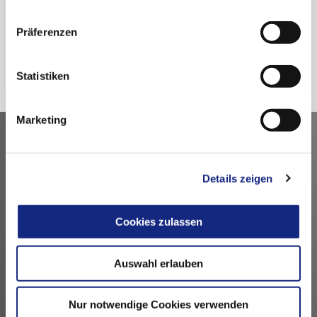
nutzen.
Datenschutzerklärung
|
Impressum
Präferenzen
Zurück
Statistiken
Marketing
Kontakt
Arzneimittelkommission der deutschen Ärzteschaft
Details zeigen
Fachausschuss der Bundesärztekammer
Bundesärztekammer
Cookies zulassen
Arbeitsgemeinschaft der deutschen Ärztekammern
Dezernat 6 – Wissenschaft, Forschung und Ethik
Auswahl erlauben
Herbert-Lewin-Platz 1, 10623 Berlin
akdae@baek.de
Nur notwendige Cookies verwenden