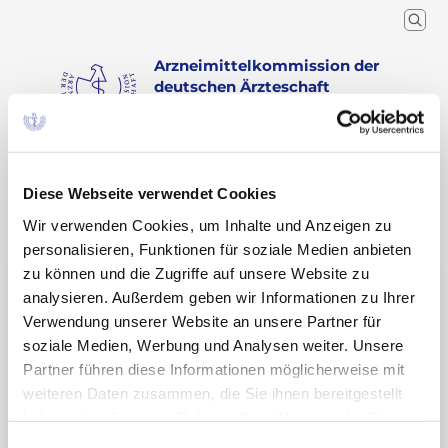
Arzneimittelkommission der
deutschen Ärzteschaft
Wissenschaftlicher Fachausschuss der
Bundesärztekammer
Arzneimitteltherapie
Arzneiverordnung in der Praxis
Recherche
Home
Diese Webseite verwendet Cookies
Schlagwort
Wir verwenden Cookies, um Inhalte und Anzeigen zu
personalisieren, Funktionen für soziale Medien anbieten
zu können und die Zugriffe auf unsere Website zu
Suchergebnisse zu: „DOAK“
analysieren. Außerdem geben wir Informationen zu Ihrer
Verwendung unserer Website an unsere Partner für
soziale Medien, Werbung und Analysen weiter. Unsere
Blutung unter Rivaroxaban und NSAID
Partner führen diese Informationen möglicherweise mit
weiteren Daten zusammen, die Sie ihnen bereitgestellt
haben oder die sie im Rahmen Ihrer Nutzung der Dienste
Leitfaden „Orale Antikoagulation bei nicht
gesammelt haben. Sie geben Einwilligung zu unseren
Einwilligungsauswahl