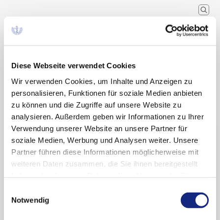
Arzneimittelkommission der
deutschen Ärzteschaft
Wissenschaftlicher Fachausschuss der
Bundesärztekammer
Diese Webseite verwendet Cookies
Wir verwenden Cookies, um Inhalte und Anzeigen zu
personalisieren, Funktionen für soziale Medien anbieten
Arzneimitteltherapie
Arzneiverordnung in der Praxis
Recherche
Home
Schlagwort
zu können und die Zugriffe auf unsere Website zu
analysieren. Außerdem geben wir Informationen zu Ihrer
Verwendung unserer Website an unsere Partner für
Suchergebnisse zu: „DMT2“
soziale Medien, Werbung und Analysen weiter. Unsere
Partner führen diese Informationen möglicherweise mit
weiteren Daten zusammen, die Sie ihnen bereitgestellt
haben oder die sie im Rahmen Ihrer Nutzung der Dienste
Insulin icodec (Awiqli®) – Markteinführung
gesammelt haben. Sie geben Einwilligung zu unseren
Einwilligungsauswahl
Cookies, wenn Sie unsere Webseite weiterhin
Notwendig
nutzen.
Datenschutzerklärung
|
Impressum