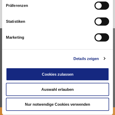
Zurück
Präferenzen
Statistiken
Marketing
Kontakt
Arzneimittelkommission der deutschen Ärzteschaft
Fachausschuss der Bundesärztekammer
Details zeigen
Bundesärztekammer
Arbeitsgemeinschaft der deutschen Ärztekammern
Cookies zulassen
Dezernat 6 – Wissenschaft, Forschung und Ethik
Herbert-Lewin-Platz 1, 10623 Berlin
Auswahl erlauben
akdae@baek.de
Nur notwendige Cookies verwenden
© 2026