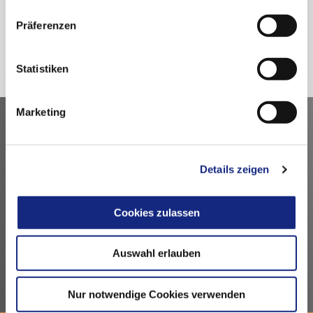
Präferenzen
Zurück
Statistiken
Marketing
Kontakt
Arzneimittelkommission der deutschen Ärzteschaft
Details zeigen
Fachausschuss der Bundesärztekammer
Bundesärztekammer
Cookies zulassen
Arbeitsgemeinschaft der deutschen Ärztekammern
Dezernat 6 – Wissenschaft, Forschung und Ethik
Herbert-Lewin-Platz 1, 10623 Berlin
Auswahl erlauben
akdae@baek.de
Nur notwendige Cookies verwenden