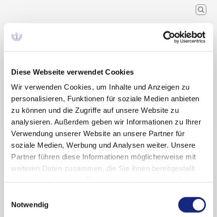
Arzneimittelkommission der
deutschen Ärzteschaft
Wissenschaftlicher Fachausschuss der
Bundesärztekammer
Diese Webseite verwendet Cookies
Wir verwenden Cookies, um Inhalte und Anzeigen zu
Arzneimitteltherapie
Arzneiverordnung in der Praxis
Recherche
Home
personalisieren, Funktionen für soziale Medien anbieten
Schlagwort
zu können und die Zugriffe auf unsere Website zu
analysieren. Außerdem geben wir Informationen zu Ihrer
Suchergebnisse zu:
Verwendung unserer Website an unsere Partner für
soziale Medien, Werbung und Analysen weiter. Unsere
„Brilique®“
Partner führen diese Informationen möglicherweise mit
weiteren Daten zusammen, die Sie ihnen bereitgestellt
haben oder die sie im Rahmen Ihrer Nutzung der Dienste
gesammelt haben. Sie geben Einwilligung zu unseren
Ticagrelor (Brilique®) (frühe Nutzenbewertung)
Einwilligungsauswahl
Cookies, wenn Sie unsere Webseite weiterhin
Notwendig
nutzen.
Datenschutzerklärung
|
Impressum