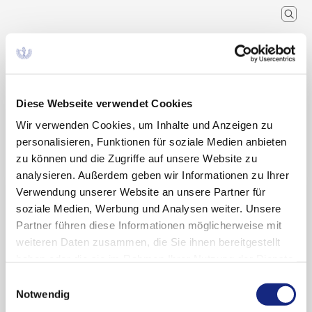
Arzneimittelkommission der
deutschen Ärzteschaft
Wissenschaftlicher Fachausschuss der
Bundesärztekammer
Diese Webseite verwendet Cookies
Wir verwenden Cookies, um Inhalte und Anzeigen zu
Arzneimitteltherapie
Arzneiverordnung in der Praxis
Recherche
Home
personalisieren, Funktionen für soziale Medien anbieten
Schlagwort
zu können und die Zugriffe auf unsere Website zu
analysieren. Außerdem geben wir Informationen zu Ihrer
Suchergebnisse zu:
Verwendung unserer Website an unsere Partner für
soziale Medien, Werbung und Analysen weiter. Unsere
„Azithromycin“
Partner führen diese Informationen möglicherweise mit
weiteren Daten zusammen, die Sie ihnen bereitgestellt
haben oder die sie im Rahmen Ihrer Nutzung der Dienste
gesammelt haben. Sie geben Einwilligung zu unseren
Die Reisediarrhoe – was gibt es Neues?
Einwilligungsauswahl
Cookies, wenn Sie unsere Webseite weiterhin
Notwendig
nutzen.
Datenschutzerklärung
|
Impressum