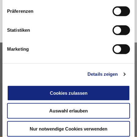
Präferenzen
Zurück
Statistiken
Marketing
Kontakt
Arzneimittelkommission der deutschen Ärzteschaft
Details zeigen
Fachausschuss der Bundesärztekammer
Bundesärztekammer
Cookies zulassen
Arbeitsgemeinschaft der deutschen Ärztekammern
Dezernat 6 – Wissenschaft, Forschung und Ethik
Herbert-Lewin-Platz 1, 10623 Berlin
Auswahl erlauben
akdae@baek.de
Nur notwendige Cookies verwenden