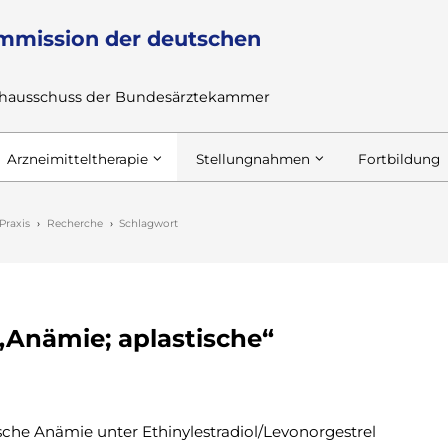
mmission der deutschen
achausschuss der Bundesärztekammer
Arzneimitteltherapie
Stellungnahmen
Fortbildung
Praxis
Recherche
Schlagwort
„Anämie; aplastische“
che Anämie unter Ethinylestradiol/Levonorgestrel