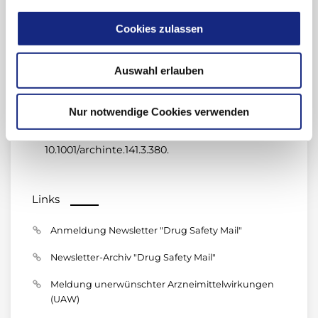
Wallace CI, Dargan PI, Jones AL. Paracetamol
overdose: an evidence based flowchart to
Cookies zulassen
guide management. Emerg Med J 2002;
19(3):202-5. doi: 10.1136/emj.19.3.202.
Auswahl erlauben
Rumack BH, Peterson RC, Koch GG, Amara IA.
Acetaminophen overdose: 662 cases with
Nur notwendige Cookies verwenden
evaluation of oral acetylcysteine treatment.
Arch Intern Med 1981; 141:380–5. doi:
10.1001/archinte.141.3.380.
Links
Anmeldung Newsletter "Drug Safety Mail"
Newsletter-Archiv "Drug Safety Mail"
Meldung unerwünschter Arzneimittelwirkungen
(UAW)