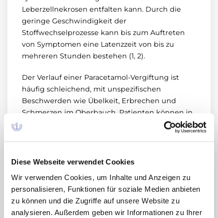
Leberzellnekrosen entfalten kann. Durch die
geringe Geschwindigkeit der
Stoffwechselprozesse kann bis zum Auftreten
von Symptomen eine Latenzzeit von bis zu
mehreren Stunden bestehen (1, 2).
Der Verlauf einer Paracetamol-Vergiftung ist
häufig schleichend, mit unspezifischen
Beschwerden wie Übelkeit, Erbrechen und
Schmerzen im Oberbauch. Patienten können in
den ersten 24–48 Stunden symptomfrei sein.
Um die Konjugation von NAPQI auch bei
Erschöpfung der endogenen
Diese Webseite verwendet Cookies
Glutathionreserven zu ermöglichen, steht das
Wir verwenden Cookies, um Inhalte und Anzeigen zu
Antidot Acetylcystein als SH-Gruppen-Donator
personalisieren, Funktionen für soziale Medien anbieten
zur Verfügung. Die Notwendigkeit einer
zu können und die Zugriffe auf unsere Website zu
spezifischen Antidotbehandlung kann durch das
analysieren. Außerdem geben wir Informationen zu Ihrer
Rumack-Mathew-Nomogramm (3), das die