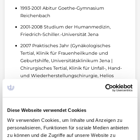
1993-2001 Abitur Goethe-Gymnasium
Reichenbach
2001-2008 Studium der Humanmedizin,
Friedrich-Schiller.-Universität Jena
2007 Praktisches Jahr (Gynäkologisches
Tertial, Klinik für Frauenheilkunde und
Geburtshilfe, Universitätsklinikum Jena |
Chirurgisches Tertial, Klinik für Unfall-, Hand-
und Wiederherstellungschirurgie, Helios
Klinikum Erfurt | Internistisches Tertial,
Zentrum für Innere Medizin, Department für
Kardiologie, Angiologie und internistische
Intensivmedizin, SRH Wald-Klinikum Gera)
Diese Webseite verwendet Cookies
2009-2014 Facharztweiterbildung an der Klinik
Wir verwenden Cookies, um Inhalte und Anzeigen zu
für Frauenheilkunde und Geburtshilfe,
personalisieren, Funktionen für soziale Medien anbieten
Universitätsklinikum Jena (Prof. Dr. I. B.
zu können und die Zugriffe auf unsere Website zu
Runnebaum, MBA und Prof. Dr. E.