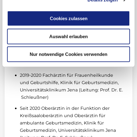
2016 Fachärztin für Frauenheilkunde und
Geburtshilfe, Klinik für Frauenheilkunde und
Geburtshilfe, Abteilung Gynäkologie, St.
Cookies zulassen
Elisabeth Krankenhaus Leipzig (Leitung: Dr. B.
Henne)
Auswahl erlauben
2016-2018 Fachärztin für Frauenheilkunde und
Geburtshilfe, Klinik für Frauenheilkunde und
Nur notwendige Cookies verwenden
Geburtshilfe, Abteilung Gynäkologie, HELIOS
Klinikum Erfurt (Leitung: PD Dr. G. Naumann)
2019-2020 Fachärztin für Frauenheilkunde
und Geburtshilfe, Klinik für Geburtsmedizin,
Universitätsklinikum Jena (Leitung: Prof. Dr. E.
Schleußner)
Seit 2020 Oberärztin in der Funktion der
Kreißsaaloberärztin und Oberärztin für
ambulante Geburtsmedizin, Klinik für
Geburtsmedizin, Universitätsklinikum Jena