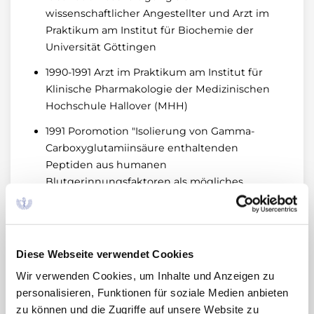
wissenschaftlicher Angestellter und Arzt im
Praktikum am Institut für Biochemie der
Universität Göttingen
1990-1991 Arzt im Praktikum am Institut für
Klinische Pharmakologie der Medizinischen
Hochschule Hallover (MHH)
1991 Poromotion "Isolierung von Gamma-
Carboxyglutamiinsäure enthaltenden
Peptiden aus humanen
Blutgerinnungsfaktoren als mögliches
Substrat für eine bakterielle Endoprotease"
1991 Approbation als Arzt
1992-1993 Stationsarzt in der Abteilung
Diese Webseite verwendet Cookies
Rheumatologie der MHH
Wir verwenden Cookies, um Inhalte und Anzeigen zu
1994-1998 Wissenschaftlicher Assistent am
personalisieren, Funktionen für soziale Medien anbieten
Institut für Klinische Pharmakologie der MHH
zu können und die Zugriffe auf unsere Website zu