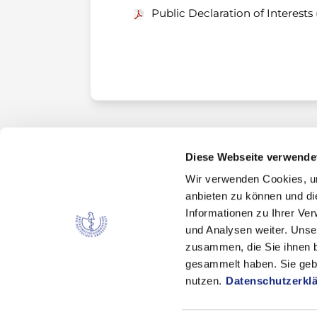
Public Declaration of Interests 
Diese Webseite verwende
Wir verwenden Cookies, um
Kontakt
anbieten zu können und di
Arzneimittelkommission der deutschen Ärztes
Informationen zu Ihrer Ve
Fachausschuss der Bundesärztekammer
und Analysen weiter. Unse
zusammen, die Sie ihnen b
Bundesärztekammer
gesammelt haben. Sie gebe
Arbeitsgemeinschaft der deutschen Ärzteka
nutzen.
Datenschutzerkl
Dezernat 6 – Wissenschaft, Forschung und Eth
Herbert-Lewin-Platz 1, 10623 Berlin