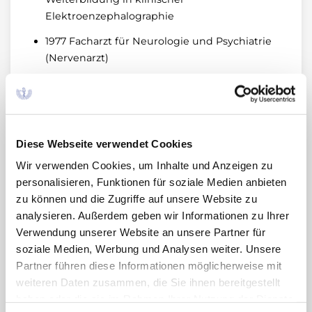
Elektroenzephalographie
1977 Facharzt für Neurologie und Psychiatrie
(Nervenarzt)
1978-1991 wiss. Assistent, Akad. Rat, Akad.
Oberrat am Institut für Pharmakologie (Prof.
Dr. H.-J. Schümann) des Universitätsklinikums
Essen (jetzt Universität Duisburg-Essen)
Diese Webseite verwendet Cookies
1983 Habilitation für Pharmakologie und
Wir verwenden Cookies, um Inhalte und Anzeigen zu
Toxikologie an der Universität Essen (jezt
personalisieren, Funktionen für soziale Medien anbieten
Duisburg-Essen), Thema: "Untersuchungen
zu können und die Zugriffe auf unsere Website zu
zum Einfluss von Schilddrüsenhormonen auf
analysieren. Außerdem geben wir Informationen zu Ihrer
adrenerge Rezeptoren und adrenerg
Verwendung unserer Website an unsere Partner für
vermittelte Kreislaufrektionen der Ratte
soziale Medien, Werbung und Analysen weiter. Unsere
Partner führen diese Informationen möglicherweise mit
1987 Facharzt für Pharmakologie und
weiteren Daten zusammen, die Sie ihnen bereitgestellt
Toxikologie
haben oder die sie im Rahmen Ihrer Nutzung der Dienste
1989 Außerplanmäßiger Professor