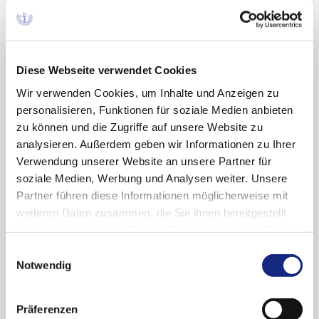
Geboren in Eschenbach
Medizinstudium Friedrich-Alexander-
Diese Webseite verwendet Cookies
Universität Erlangen-Nürnberg
Wir verwenden Cookies, um Inhalte und Anzeigen zu
Assistenzarzt Geriatrische Klinik Klinikum
personalisieren, Funktionen für soziale Medien anbieten
Nürnberg
zu können und die Zugriffe auf unsere Website zu
Facharzt für Innere Medizin, Zusatzausbildung
analysieren. Außerdem geben wir Informationen zu Ihrer
Geriatrie
Verwendung unserer Website an unsere Partner für
soziale Medien, Werbung und Analysen weiter. Unsere
bereichsleitender Oberarzt an der Klinik für
Partner führen diese Informationen möglicherweise mit
Notfall- und Internistische Intensivmedzin
weiteren Daten zusammen, die Sie ihnen bereitgestellt
Berufung auf den Lehrstuhl
haben oder die sie im Rahmen Ihrer Nutzung der Dienste
Geriatrie
Universität Witten/Herdecke
gesammelt haben. Sie geben Einwilligung zu unseren
Einwilligungsauswahl
Cookies, wenn Sie unsere Webseite weiterhin
Notwendig
2013-2022 Chefarzt der Klinik für Geriatrie am
nutzen.
Datenschutzerklärung
|
Impressum
HELIOS Klinikum Schwelm und
Lehrstuhlinhaber für Geriatrie an der
Präferenzen
Universität Witten/Herdecke