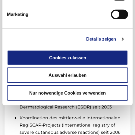
Marketing
Mitglied der International Society for
Pharmacoepidemiology (ISPE) seit 1994
Ordentliches Mitglied der Deutschen
Details zeigen
Dermatologischen Gesellschaft (DDG) seit
1997
Cookies zulassen
Koordination des z. T. von der Europäischen
Kommission geförderten RegiSCAR-Projekts
(European registry of severe cutaneous
Auswahl erlauben
adverse reactions; QLG1-CT-2002-01738) seit
2002
Nur notwendige Cookies verwenden
Mitglied der European Society for
Dermatological Research (ESDR) seit 2003
Koordination des mittlerweile internationalen
RegiSCAR-Projects (International registry of
severe cutaneous adverse reactions) seit 2006