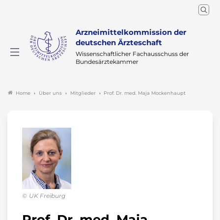
Arzneimittelkommission der
deutschen Ärzteschaft
Wissenschaftlicher Fachausschuss der
Bundesärztekammer
Über uns
Mitglieder
Prof. Dr. med. Maja Mockenhaupt
Home
UK Freiburg
Prof. Dr. med. Maja