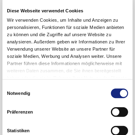
Patientenversorgung
Diese Webseite verwendet Cookies
2002 Projektleiterin des dZh (nach
Emeritierung von Prof. E. Schöpf)
Wir verwenden Cookies, um Inhalte und Anzeigen zu
personalisieren, Funktionen für soziale Medien anbieten
2007 Habilitation im Fach Dermatologie mit
zu können und die Zugriffe auf unsere Website zu
dem Thema "Häufigkeit schwerer
analysieren. Außerdem geben wir Informationen zu Ihrer
arzneimittelinduzierter Hautreaktionen und
Verwendung unserer Website an unsere Partner für
Evaluierung ihrer Risikofaktoren"
soziale Medien, Werbung und Analysen weiter. Unsere
2008 Erhalt des Else-Kröner-Memorial
Partner führen diese Informationen möglicherweise mit
Stipendiums
weiteren Daten zusammen, die Sie ihnen bereitgestellt
haben oder die sie im Rahmen Ihrer Nutzung der Dienste
2011 Außerplanmäßige Professur an der
gesammelt haben. Sie geben Einwilligung zu unseren
Albert-Ludwigs-Universität Freiburg
Einwilligungsauswahl
Cookies, wenn Sie unsere Webseite weiterhin
Notwendig
2016 Geschäftsführende Oberärztin der Klinik
nutzen.
Datenschutzerklärung
|
Impressum
für Dermatologie und Venerologie des
Präferenzen
Universitätsklinikums Freiburg
Ausgewählte Aufgaben, Funktionen
Statistiken
und Mitgliedschaften