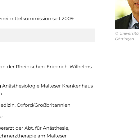
rzneimittelkommission seit 2009
Universit
Göttingen
an der Rheinischen-Friedrich-Wilhelms
g Anästhesiologie Malteser Krankenhaus
n
medizin, Oxford/Großbritannien
ie
erarzt der Abt. für Anästhesie,
 Schmerztherapie am Malteser