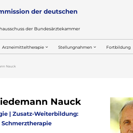
mmission der deutschen
achausschuss der Bundesärztekammer
Arzneimitteltherapie
Stellungnahmen
Fortbildung
mann Nauck
Friedemann Nauck
gie | Zusatz-Weiterbildung:
le Schmerztherapie