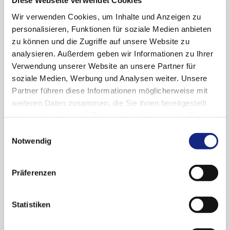
Diese Webseite verwendet Cookies
2003 Habilitation für Psychiatrie und
Wir verwenden Cookies, um Inhalte und Anzeigen zu
Psychotherapie an der Technischen
personalisieren, Funktionen für soziale Medien anbieten
Universität Dresden über das Thema
zu können und die Zugriffe auf unsere Website zu
"Lithiumaugmentation: Klinische und
analysieren. Außerdem geben wir Informationen zu Ihrer
neuroendokrinologische Untersuchungen"
Verwendung unserer Website an unsere Partner für
soziale Medien, Werbung und Analysen weiter. Unsere
2004-2009 Chefarzt der Abteilung Psychiatrie
Partner führen diese Informationen möglicherweise mit
und Psychotherapie des Jüdischen
weiteren Daten zusammen, die Sie ihnen bereitgestellt
Krankenhauses Berlin
haben oder die sie im Rahmen Ihrer Nutzung der Dienste
2010-2020 Chefarzt der Abteilung für
gesammelt haben. Sie geben Einwilligung zu unseren
Einwilligungsauswahl
Psychiatrie der Schlosspark-Klinik Berlin
Cookies, wenn Sie unsere Webseite weiterhin
Notwendig
nutzen.
Datenschutzerklärung
|
Impressum
Seit 2013 Prof. (apl) an der Klinik und Poliklinik
für Psychiatrie und Psychotherapie des
Präferenzen
Universitätsklinikums Dresden
2022-2025 Leiter und Koordinator der
Statistiken
Regierungskommission für eine moderne
und bedarfsgerechte