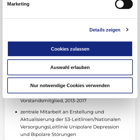
Krankenhausversorgung
Marketing
am Bundesministerium für Gesundheit
Ausgewählte Aufgaben, Funktionen
Details zeigen
und Mitgliedschaften
Cookies zulassen
Vorstandsmitglied (wissenschaftlicher
Sekretär) von IGSLI (International Group for
the Study of Lithium Treated Patients), 2002-
Auswahl erlauben
2022
Vorsitzender der Berliner Gesellschaft für
Nur notwendige Cookies verwenden
Psychiatrie und Neurologie und weiterhin
Vorstandsmitglied, 2013-2017
zentrale Mitarbeit an Erstellung und
Aktualisierung der S3-Leitlinien/Nationalen
VersorgungsLeitlinie Unipolare Depression
und Bipolare Störungen