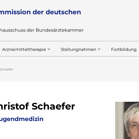
mmission der deutschen
achausschuss der Bundesärztekammer
Arzneimitteltherapie
Stellungnahmen
Fortbildung
 Schaefer
hristof Schaefer
 Jugendmedizin