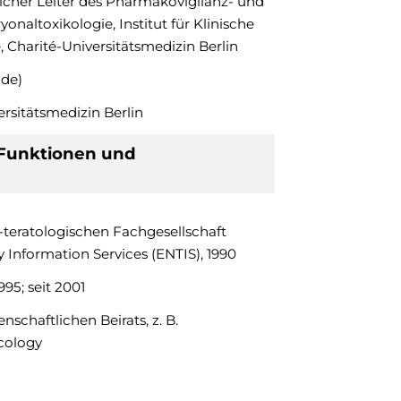
licher Leiter des Pharmakovigilanz- und
altoxikologie, Institut für Klinische
 Charité-Universitätsmedizin Berlin
nde)
ersitätsmedizin Berlin
Funktionen und
-teratologischen Fachgesellschaft
 Information Services (ENTIS), 1990
95; seit 2001
nschaftlichen Beirats, z. B.
cology