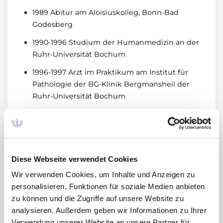
1989 Abitur am Aloisiuskolleg, Bonn-Bad
Godesberg
1990-1996 Studium der Humanmedizin an der
Ruhr-Universität Bochum
1996-1997 Arzt im Praktikum am Institut für
Pathologie der BG-Klinik Bergmansheil der
Ruhr-Universität Bochum
1997-2000
Assistenzarzt an der Medizinischen
Klinik mit Schwerpunkt Endokrinologie und
allgemeine Innere Medizin der BG-Klinik
Bergmannsheil der Ruhr-Universität
Diese Webseite verwendet Cookies
Bochum
Wir verwenden Cookies, um Inhalte und Anzeigen zu
2000-2007 Wissenschaftlicher Mitarbeiter am
personalisieren, Funktionen für soziale Medien anbieten
Deutschen Institut für Ernährungsforschung
zu können und die Zugriffe auf unsere Website zu
Potsdam und in der Abteilung für
analysieren. Außerdem geben wir Informationen zu Ihrer
Endokrinologie, Diabetes und
Verwendung unserer Website an unsere Partner für