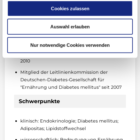
und Mitgliedschaften
Cookies zulassen
Mitglied der Kommissionen für "Ernährung,
Auswahl erlauben
diätetische Produkte, neuartige Lebensmittel
und Allergien" und für "genetisch veränderte
Nur notwendige Cookies verwenden
Lebens- und Futtermittel" des
Bundesinstituts für Risikobewertung, 2008-
2010
Mitglied der Leitlinienkommission der
Deutschen-Diabetes-Gesellschaft für
"Ernährung und Diabetes mellitus" seit 2007
Schwerpunkte
klinisch: Endokrinologie; Diabetes mellitus;
Adipositas; Lipidstoffwechsel
wissenschaftlich:
Bedeutung von Ernährung