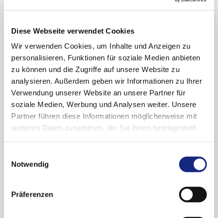
Bickel)
1982 Habilitation in Experimenteller
Diese Webseite verwendet Cookies
Pharmakologie
Wir verwenden Cookies, um Inhalte und Anzeigen zu
1987 Facharzt für Kinderheilkunde,
personalisieren, Funktionen für soziale Medien anbieten
Umhabilitation für das Fach Kinderheilkunde
zu können und die Zugriffe auf unsere Website zu
- Klinische Pharmakologie
analysieren. Außerdem geben wir Informationen zu Ihrer
1987-1993 Professor (C2) für Kinderheilkunde
Verwendung unserer Website an unsere Partner für
und ltd. Oberarzt, Abt. Kindernephrologie,
soziale Medien, Werbung und Analysen weiter. Unsere
Universitäts-Gesamthochschule - Essen (Prof.
Partner führen diese Informationen möglicherweise mit
H. Olbing)
weiteren Daten zusammen, die Sie ihnen bereitgestellt
haben oder die sie im Rahmen Ihrer Nutzung der Dienste
1993-1998 Professor (C4) für Kinderheilkunde,
gesammelt haben. Sie geben Einwilligung zu unseren
Einwilligungsauswahl
Direktor der Abteilung für Allgemeine
Cookies, wenn Sie unsere Webseite weiterhin
Notwendig
Pädiatrie und Neonatologie der Justus-Liebig-
nutzen.
Datenschutzerklärung
|
Impressum
Universität Giessen
Präferenzen
1998-2019 Professor (C4) für Kinderheilkunde,
Direktor der Kinder- und Jugendklinik,