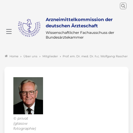
Arzneimittelkommission der
deutschen Ärzteschaft
Wissenschaftlicher Fachausschuss der
Bundesärztekammer
Über uns
Mitglieder
Prof. em. Dr. med. Dr. h.c. Wolfgang Rascher
Home
privat
(glasow
fotographie)