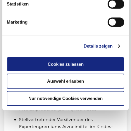
Universitätsklinikum Erlangen, Friedrich-
Statistiken
Alexander-Universität Erlangen-Nürnberg
2004 Ehrendoktor der Universität Pécs,
Marketing
Ungarn
Ausgewählte Aufgaben, Funktionen
und Mitgliedschaften
Details zeigen
Mitglied der Kommission
Cookies zulassen
Arzneimittelsicherheit der Deutschen
Gesellschaft für Kinder- und Jugendmedizin
Auswahl erlauben
seit 1993
Mitglied der Kommission A am
Nur notwendige Cookies verwenden
Bundesinstitut für Arzneimittel und
Medizinprodukte (BfArM), 1994-2005
Stellvertretender Vorsitzender des
Expertengremiums Arzneimittel im Kindes-