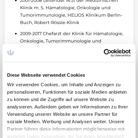
2001-2008 Leitender Arzt der Medizinischen
Klinik m. S. Hämatologie, Onkologie und
Tumorimmunologie, HELIOS Klinikum Berlin-
Buch, Robert-Rössle-Klinik
2009-2017 Chefarzt der Klinik für Hämatologie,
Onkologie, Tumorimmunologie und
Palliativmedizin, HELIOS Klinikum Berlin-
Buch
2017-2018 Ambulante Tätigkeit an der
Poliklinik am HELIOS Klinikum Berlin-Buch
Diese Webseite verwendet Cookies
Wir verwenden Cookies, um Inhalte und Anzeigen zu
Seit 2019 Ambulante Tätigkeit in der
personalisieren, Funktionen für soziale Medien anbieten
Schwerpunktpraxis Hämatologie Onkologie,
zu können und die Zugriffe auf unsere Website zu
Berlin-Mitte
analysieren. Außerdem geben wir Informationen zu Ihrer
Ausgewählte Aufgaben, Funktionen
Verwendung unserer Website an unsere Partner für
und Mitgliedschaften
soziale Medien, Werbung und Analysen weiter. Unsere
Partner führen diese Informationen möglicherweise mit
weiteren Daten zusammen, die Sie ihnen bereitgestellt