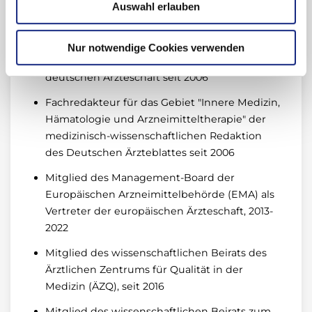
Vorsitzender der Expertengruppe Off-Label
Auswahl erlauben
am Bundesinstitut für Arzneimittel und
Medizinprodukte, 2003-2005
Nur notwendige Cookies verwenden
Vorsitzender der Arzneimittelkommission der
deutschen Ärzteschaft seit 2006
Fachredakteur für das Gebiet "Innere Medizin,
Hämatologie und Arzneimitteltherapie" der
medizinisch-wissenschaftlichen Redaktion
des Deutschen Ärzteblattes seit 2006
Mitglied des Management-Board der
Europäischen Arzneimittelbehörde (EMA) als
Vertreter der europäischen Ärzteschaft, 2013-
2022
Mitglied des wissenschaftlichen Beirats des
Ärztlichen Zentrums für Qualität in der
Medizin (ÄZQ), seit 2016
Mitglied des wissenschaftlichen Beirats zum